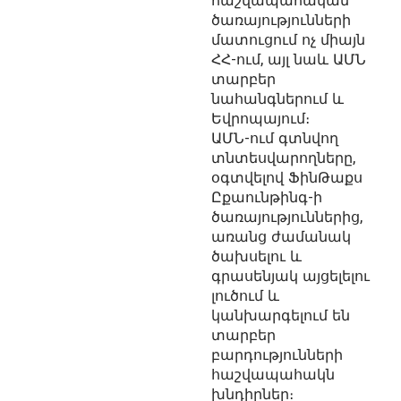
հաշվապահական
ծառայությունների
մատուցում ոչ միայն
ՀՀ-ում, այլ նաև ԱՄՆ
տարբեր
նահանգներում և
Եվրոպայում։
ԱՄՆ-ում գտնվող
տնտեսվարողները,
օգտվելով ՖինԹաքս
Ըքաունթինգ-ի
ծառայություններից,
առանց ժամանակ
ծախսելու և
գրասենյակ այցելելու
լուծում և
կանխարգելում են
տարբեր
բարդությունների
հաշվապահակն
խնդիրներ։