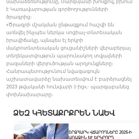
նախաձեռնությունը, Սարգսյանի խոսքով, բխում
է Կառավարության գործողությունների
ծրագրից։
«Ծրագրի մշակման ընթացքում հաշվի են
առնվել ինչպես ներկա սոցիալ-տնտեսական
իրավիճակը, այնպես էլ երկրի
մակրոտնտեսական ցուցանիշների վերաբերյալ
տեղեկատվություն պարունակող տվյալների
բազաների վերլուծության արդյունքները։
Հանրապետությունում նվազագույն
աշխատավարձը նախատեսվում է բարձրացնել
2023 թվականի հունվարի 1-ից»,- պարզաբանեց
փոխնախարարը։
ՁԵԶ ԿՀԵՏԱՔՐՔՐԵՆ ՆԱԵՎ
ՇՐՋՀԱՐԿ ՎՃԱՐՈՂՆԵՐԸ 2025-Ի
ԱՌԱՋԻՆ ԵՒ ԵՐԿՐՈՐԴ Ե