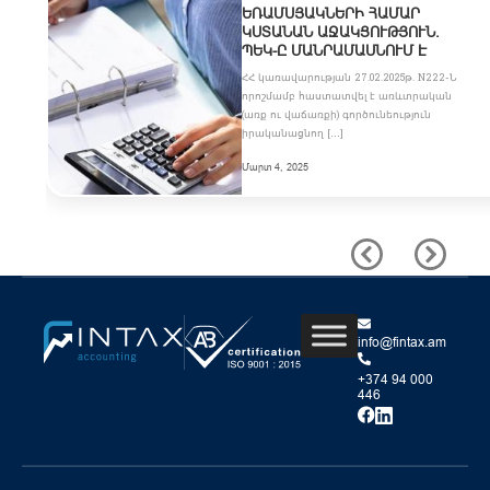
ՌԱՄՍՅԱԿՆԵՐԻ ՀԱՄԱՐ Կ
ՍՏԱՆԱՆ ԱՋԱԿՑՈՒԹՅՈՒՆ. Պ
ԵԿ-Ը ՄԱՆՐԱՄԱՍՆՈՒՄ Է
ՀՀ կառավարության 27.02.2025թ. N222-Ն
որոշմամբ հաստատվել է առևտրական
(առք ու վաճառքի) գործունեություն
իրականացնող […]
Մարտ 4, 2025
info@fintax.am
+374 94 000
446