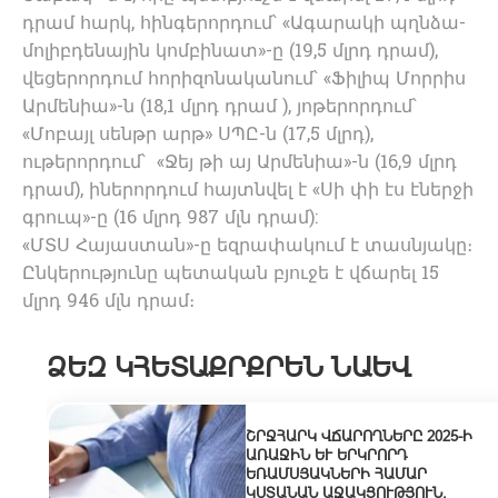
դրամ հարկ, հինգերորդում՝ «Ագարակի պղնձա-
մոլիբդենային կոմբինատ»-ը (19,5 մլրդ դրամ),
վեցերորդում հորիզոնականում՝ «Ֆիլիպ Մորրիս
Արմենիա»-ն (18,1 մլրդ դրամ ), յոթերորդում՝
«Մոբայլ սենթր արթ» ՍՊԸ-ն (17,5 մլրդ),
ութերորդում՝ «Ջեյ թի այ Արմենիա»-ն (16,9 մլրդ
դրամ), իներորդում հայտնվել է «Սի փի էս էներջի
գրուպ»-ը (16 մլրդ 987 մլն դրամ):
«ՄՏՍ Հայաստան»-ը եզրափակում է տասնյակը։
Ընկերությունը պետական բյուջե է վճարել 15
մլրդ 946 մլն դրամ։
ՁԵԶ ԿՀԵՏԱՔՐՔՐԵՆ ՆԱԵՎ
ՇՐՋՀԱՐԿ ՎՃԱՐՈՂՆԵՐԸ 2025-Ի
ԱՌԱՋԻՆ ԵՒ ԵՐԿՐՈՐԴ Ե
ՌԱՄՍՅԱԿՆԵՐԻ ՀԱՄԱՐ Կ
ՍՏԱՆԱՆ ԱՋԱԿՑՈՒԹՅՈՒՆ. Պ