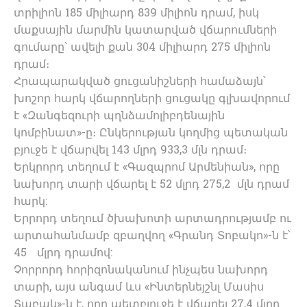
տրիլիոն 185 միլիարդ 839 միլիոն դրամ, իսկ
մաքսային մարմին կատարված վճարումների
գումարը՝ ավելի քան 304 միլիարդ 275 միլիոն
դրամ։
Հրապարակված ցուցանիշների համաձայն՝
խոշոր հարկ վճարողների ցուցակը գլխավորում
է «Զանգեզուրի պղնձամոլիբդենային
կոմբինատ»-ը։ Ընկերության կողմից պետական
բյուջե է վճարվել 143 մլրդ 933,3 մլն դրամ։
Երկրորդ տեղում է «Գազպրոմ Արմենիան», որը
նախորդ տարի վճարել է 52 մլրդ 275,2 մլն դրամ
հարկ:
Երրորդ տեղում ծխախոտի արտադրությամբ ու
արտահանմամբ զբաղվող «Գրանդ Տոբակո»-ն է՝
45 մլրդ դրամով:
Չորրորդ հորիզոնականում ինչպես նախորդ
տարի, այս անգամ ևս «Ինտերնեյշնլ Մասիս
Տաբակ»-ն է, որը պետբյուջե է վճարել 27,4 մլրդ