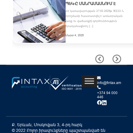
ԵԿ-Ը ՄԱՆՐԱՄԱՍՆՈՒՄ Է
ՀՀ կառավարության 27.02.2025թ. N222-Ն
որոշմամբ հաստատվել է առևտրական
(առք ու վաճառքի) գործունեություն
իրականացնող […]
Մարտ 4, 2025
info@fintax.am
+374 94 000
446
Ք. Երևան, Մոսկովյան 3, 4-րդ հարկ
© 2022 Բոլոր իրավունքները պաշտպանված են