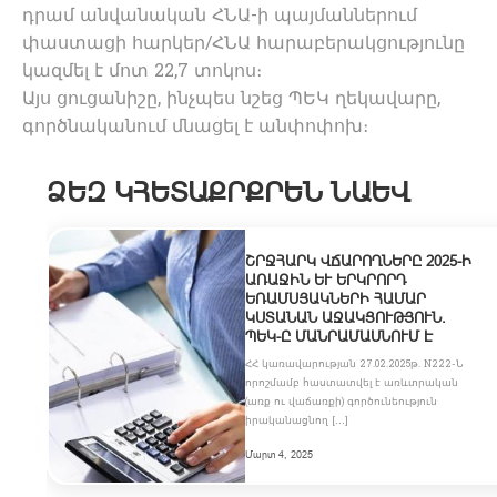
դրամ անվանական ՀՆԱ-ի պայմաններում
փաստացի հարկեր/ՀՆԱ հարաբերակցությունը
կազմել է մոտ 22,7 տոկոս։
Այս ցուցանիշը, ինչպես նշեց ՊԵԿ ղեկավարը,
գործնականում մնացել է անփոփոխ։
ՁԵԶ ԿՀԵՏԱՔՐՔՐԵՆ ՆԱԵՎ
ՇՐՋՀԱՐԿ ՎՃԱՐՈՂՆԵՐԸ 2025-Ի
ԱՌԱՋԻՆ ԵՒ ԵՐԿՐՈՐԴ Ե
ՌԱՄՍՅԱԿՆԵՐԻ ՀԱՄԱՐ Կ
ՍՏԱՆԱՆ ԱՋԱԿՑՈՒԹՅՈՒՆ. Պ
ԵԿ-Ը ՄԱՆՐԱՄԱՍՆՈՒՄ Է
ՀՀ կառավարության 27.02.2025թ. N222-Ն
որոշմամբ հաստատվել է առևտրական
(առք ու վաճառքի) գործունեություն
իրականացնող […]
Մարտ 4, 2025