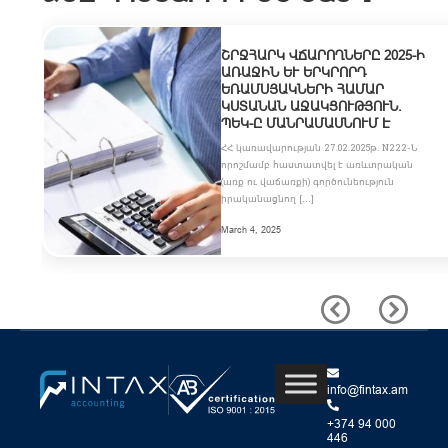
ՇՐՋՀԱՐԿ ՎՃԱՐՈՂՆԵՐԸ 2025-Ի
ԱՌԱՋԻՆ ԵՒ ԵՐԿՐՈՐԴ Ե
ՌԱՄՍՅԱԿՆԵՐԻ ՀԱՄԱՐ Կ
ՍՏԱՆԱՆ ԱՋԱԿՑՈՒԹՅՈՒՆ. Պ
ԵԿ-Ը ՄԱՆՐԱՄԱՍՆՈՒՄ Է
ՀՀ կառավարության 27.02.2025թ. N222-Ն
որոշմամբ հաստատվել է առևտրական
(առք ու վաճառքի) գործունեություն
իրականացնող […]
March 4, 2025
info@fintax.am
+374 94 000
446