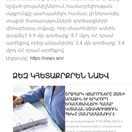
նշված ցուցանիշներում, համադրելիության
սկզբունքը պահպանելու համար, չի ներառվել
տաքսի ծառայությունների գործարքների
վերաբերյալ տվյալը, որը սեպտեմբեր ամսին
կազմել է 6.9 մլն գործարք՝ 8.7 մլրդ ՀՀ դրամ
արժեքով, որից անկանխիկ` 2.4 մլն գործարք` 3.4
մլրդ ՀՀ դրամ արժեքով:
Աղբյուրը՝
https://news.am/
ՁԵԶ ԿՀԵՏԱՔՐՔՐԵՆ ՆԱԵՎ
ՇՐՋՀԱՐԿ ՎՃԱՐՈՂՆԵՐԸ 2025-Ի
ԱՌԱՋԻՆ ԵՒ ԵՐԿՐՈՐԴ Ե
ՌԱՄՍՅԱԿՆԵՐԻ ՀԱՄԱՐ Կ
ՍՏԱՆԱՆ ԱՋԱԿՑՈՒԹՅՈՒՆ. Պ
ԵԿ-Ը ՄԱՆՐԱՄԱՍՆՈՒՄ Է
ՀՀ կառավարության 27.02.2025թ. N222-Ն
որոշմամբ հաստատվել է առևտրական
(առք ու վաճառքի) գործունեություն