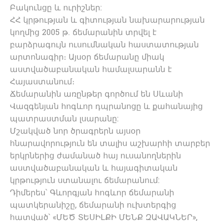
Բակունցը և ուրիշներ:
ՀՀ կրթության և գիտության նախարարության
կողմից 2005 թ. ճեմարանին տրվել է
բարձրագույն ուսումնական հաստատության
արտոնագիր։ Այսօր ճեմարանը միակ
աստվածաբանական համալսարանն է
Հայաստանում։
Ճեմարանին առընթեր գործում են Սևանի
Վազգենյան հոգևոր դպրանոցը և քահանայից
պատրաստման լսարանը:
Մշակված նոր ծրագրերն այսօր
հնարավորություն են տալիս աշխարհի տարբեր
երկրներից ժամանած հայ ուսանողներին
աստվածաբանական և հայագիտական
կրթություն ստանալու ճեմարանում:
Դիմերես՝ Գևորգյան հոգևոր ճեմարանի
պատկերանիշը, ճեմարանի ուխտերգից
հատված՝ «ՄԵԾ ՏԵՍԻԼՔԻ ՄԵՆՔ ԶԱՎԱԿՆԵՐ»,