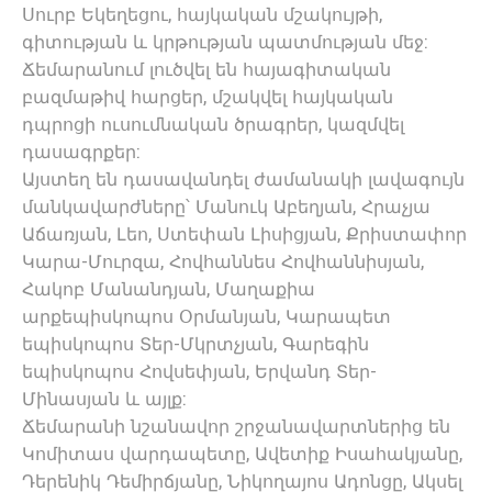
Սուրբ Եկեղեցու, հայկական մշակույթի,
գիտության և կրթության պատմության մեջ:
Ճեմարանում լուծվել են հայագիտական
բազմաթիվ հարցեր, մշակվել հայկական
դպրոցի ուսումնական ծրագրեր, կազմվել
դասագրքեր:
Այստեղ են դասավանդել ժամանակի լավագույն
մանկավարժները՝ Մանուկ Աբեղյան, Հրաչյա
Աճառյան, Լեո, Ստեփան Լիսիցյան, Քրիստափոր
Կարա-Մուրզա, Հովհաննես Հովհաննիսյան,
Հակոբ Մանանդյան, Մաղաքիա
արքեպիսկոպոս Օրմանյան, Կարապետ
եպիսկոպոս Տեր-Մկրտչյան, Գարեգին
եպիսկոպոս Հովսեփյան, Երվանդ Տեր-
Մինասյան և այլք:
Ճեմարանի նշանավոր շրջանավարտներից են
Կոմիտաս վարդապետը, Ավետիք Իսահակյանը,
Դերենիկ Դեմիրճյանը, Նիկողայոս Ադոնցը, Ակսել