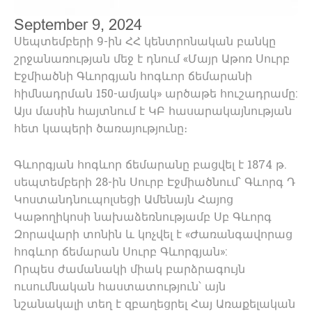
September 9, 2024
Սեպտեմբերի 9-ին ՀՀ կենտրոնական բանկը
շրջանառության մեջ է դնում «Մայր Աթոռ Սուրբ
Էջմիածնի Գևորգյան հոգևոր ճեմարանի
հիմնադրման 150-ամյակ» արծաթե հուշադրամը:
Այս մասին հայտնում է ԿԲ հասարակայնության
հետ կապերի ծառայությունը։
Գևորգյան հոգևոր ճեմարանը բացվել է 1874 թ.
սեպտեմբերի 28-ին Սուրբ Էջմիածնում՝ Գևորգ Դ
Կոստանդնուպոլսեցի Ամենայն Հայոց
Կաթողիկոսի նախաձեռնությամբ Սբ Գևորգ
Զորավարի տոնին և կոչվել է «Ժառանգավորաց
հոգևոր ճեմարան Սուրբ Գևորգյան»:
Որպես ժամանակի միակ բարձրագույն
ուսումնական հաստատություն՝ այն
նշանակալի տեղ է զբաղեցրել Հայ Առաքելական