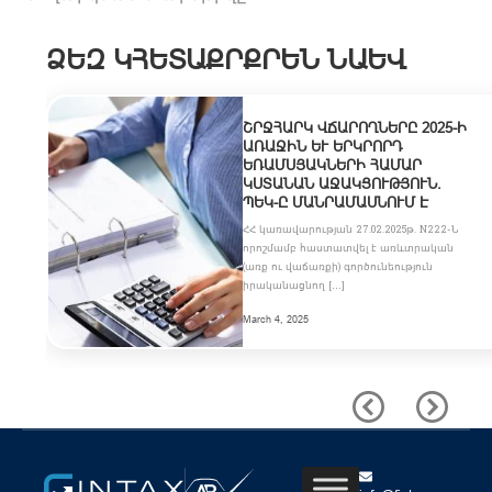
ՁԵԶ ԿՀԵՏԱՔՐՔՐԵՆ ՆԱԵՎ
ՇՐՋՀԱՐԿ ՎՃԱՐՈՂՆԵՐԸ 2025-Ի
ԱՌԱՋԻՆ ԵՒ ԵՐԿՐՈՐԴ Ե
ՌԱՄՍՅԱԿՆԵՐԻ ՀԱՄԱՐ Կ
ՍՏԱՆԱՆ ԱՋԱԿՑՈՒԹՅՈՒՆ. Պ
ԵԿ-Ը ՄԱՆՐԱՄԱՍՆՈՒՄ Է
ՀՀ կառավարության 27.02.2025թ. N222-Ն
որոշմամբ հաստատվել է առևտրական
(առք ու վաճառքի) գործունեություն
իրականացնող […]
March 4, 2025