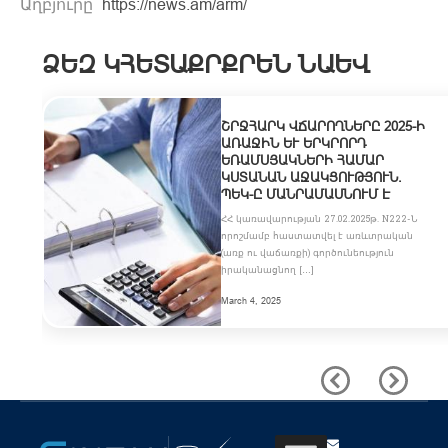
Աղբյուրը՝
https://news.am/arm/
ՁԵԶ ԿՀԵՏԱՔՐՔՐԵՆ ՆԱԵՎ
ՇՐՋՀԱՐԿ ՎՃԱՐՈՂՆԵՐԸ 2025-Ի
ԱՌԱՋԻՆ ԵՒ ԵՐԿՐՈՐԴ Ե
ՌԱՄՍՅԱԿՆԵՐԻ ՀԱՄԱՐ Կ
ՍՏԱՆԱՆ ԱՋԱԿՑՈՒԹՅՈՒՆ. Պ
ԵԿ-Ը ՄԱՆՐԱՄԱՍՆՈՒՄ Է
ՀՀ կառավարության 27.02.2025թ. N222-Ն
որոշմամբ հաստատվել է առևտրական
(առք ու վաճառքի) գործունեություն
իրականացնող […]
March 4, 2025