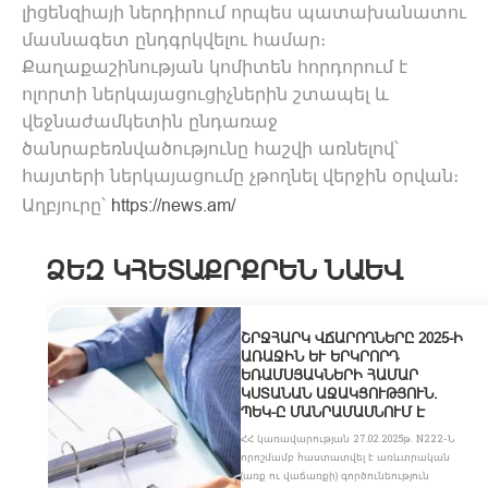
լիցենզիայի ներդիրում որպես պատախանատու
մասնագետ ընդգրկվելու համար։
Քաղաքաշինության կոմիտեն հորդորում է
ոլորտի ներկայացուցիչներին շտապել և
վեջնաժամկետին ընդառաջ
ծանրաբեռնվածությունը հաշվի առնելով՝
հայտերի ներկայացումը չթողնել վերջին օրվան։
Աղբյուրը՝
https://news.am/
ՁԵԶ ԿՀԵՏԱՔՐՔՐԵՆ ՆԱԵՎ
ՇՐՋՀԱՐԿ ՎՃԱՐՈՂՆԵՐԸ 2025-Ի
ԱՌԱՋԻՆ ԵՒ ԵՐԿՐՈՐԴ Ե
ՌԱՄՍՅԱԿՆԵՐԻ ՀԱՄԱՐ Կ
ՍՏԱՆԱՆ ԱՋԱԿՑՈՒԹՅՈՒՆ. Պ
ԵԿ-Ը ՄԱՆՐԱՄԱՍՆՈՒՄ Է
ՀՀ կառավարության 27.02.2025թ. N222-Ն
որոշմամբ հաստատվել է առևտրական
(առք ու վաճառքի) գործունեություն