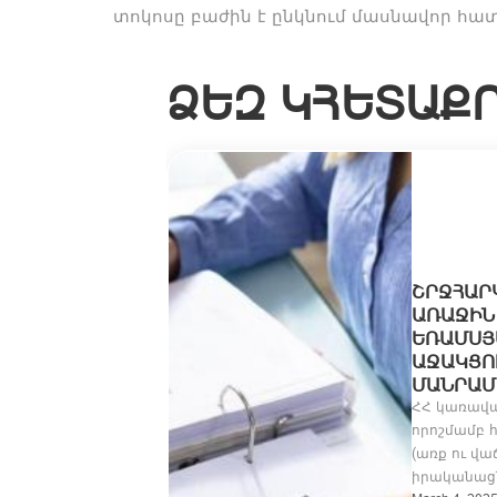
տոկոսը բաժին է ընկնում մասնավոր հա
ՁԵԶ ԿՀԵՏԱՔ
ԱՊԱՀՈՒԹՅԱՆ
ՇՐՋՀԱՐԿ
ԱՌԱՋԻՆ 
ԱԿԱՆ Ծ
ՌԱՄՍՅԱ
Կ-Ը Մ
ՋԱԿՑՈՒԹ
ԵԼ
ԱՆՐԱՄԱ
րոշման
ՀՀ կառավար
որոշմամբ
ծախսերի
(առք ու վա
իրականացն