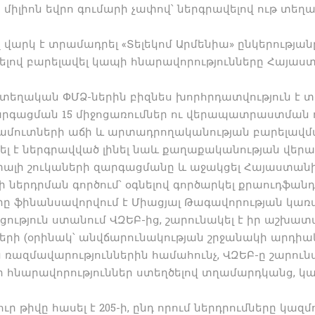
 միլիոն եվրո գումարի չափով՝ ներգրավելով ութ տեղ
վ վարկ է տրամադրել «Տելեկոմ Արմենիա» ընկերությա
ով բարելավել կապի հնարավորությունները Հայաստան
 տեղական ՓՄՁ-ներին բիզնես խորհրդատվություն է տ
րգացման 15 միջոցառումներ ու վերապատրաստման դ
եկամուտների աճի և արտադրողականության բարելավմ
ակել է ներգրավված լինել նաև քաղաքականության վերա
տալի շուկաների զարգացմանը և աջակցել Հայաստան
ներդրման գործում՝ օգնելով գործարկել քրաուդֆան
որը ֆինանսավորվում է Միացյալ Թագավորության կա
ցություն ստանում ՎԶԵԲ-ից, շարունակել է իր աշխ
ների (օրինակ՝ անվճարունակության շրջանակի արդիա
ռազմավարություններին համահունչ, ՎԶԵԲ-ը շարունա
ր հնարավորություններ ստեղծելով տղամարդկանց, 
թիվը հասել է 205-ի, ընդ որում ներդրումները կազմու