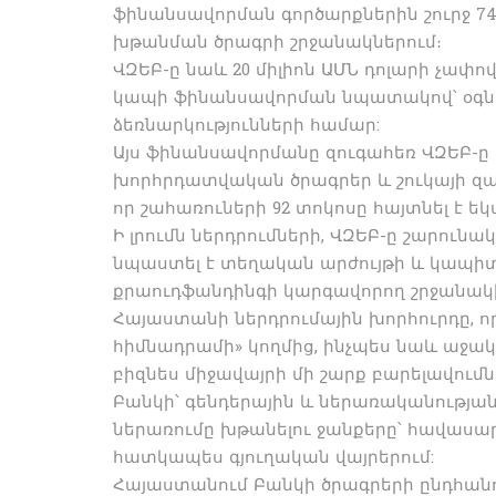
ֆինանսավորման գործարքներին շուրջ 74
խթանման ծրագրի շրջանակներում։
ՎԶԵԲ-ը նաև 20 միլիոն ԱՄՆ դոլարի չափո
կապի ֆինանսավորման նպատակով՝ օգնել
ձեռնարկությունների համար:
Այս ֆինանսավորմանը զուգահեռ ՎԶԵԲ-ը
խորհրդատվական ծրագրեր և շուկայի զա
որ շահառուների 92 տոկոսը հայտնել է 
Ի լրումն ներդրումների, ՎԶԵԲ-ը շարուն
նպաստել է տեղական արժույթի և կապի
քրաուդֆանդինգի կարգավորող շրջանակի 
Հայաստանի ներդրումային խորհուրդը, 
հիմնադրամի» կողմից, ինչպես նաև աջակ
բիզնես միջավայրի մի շարք բարելավում
Բանկի՝ գենդերային և ներառականության 
ներառումը խթանելու ջանքերը՝ հավասա
հատկապես գյուղական վայրերում:
Հայաստանում Բանկի ծրագրերի ընդհանուր 