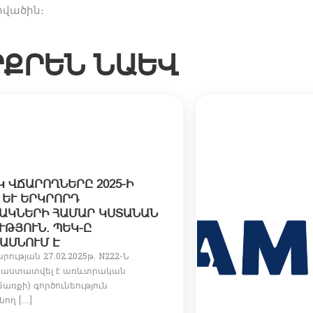
տվածին։
ՐՔՐԵՆ ՆԱԵՎ
 ՎՃԱՐՈՂՆԵՐԸ 2025-Ի
ԵՒ ԵՐԿՐՈՐԴ Ե
ԿՆԵՐԻ ՀԱՄԱՐ ԿՍՏԱՆԱՆ Ա
ՅՈՒՆ. ՊԵԿ-Ը Մ
ՍՆՈՒՄ Է
ության 27.02.2025թ. N222-Ն
 հաստատվել է առևտրական
ճառքի) գործունեություն
ող […]