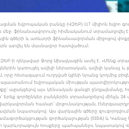
ցման եվրոպական բանկը (ՎԶԵԲ) 117 միլիոն եվրո գո
 մեջ։ ֆինանսավորումը հիմնականում տրամադրվել 
յին գծերի և առևտրի ֆինանսավորման միջոցով փոքր 
երն արվել են մասնավոր հատվածում։
ՎԶԵԲ-ի ղեկավար Ջորջ Ախալկացին ասել է․ «Մենք տ
րդներին կառուցել ավելի ներառական, ավելի կանաչ և
, որը հետագայում ուղղված կլինի նրանց կողմից բի
Հայաստանում Եվրոպական միության պատվիրոկություն
ը՝ աջակցելով այս կենսական ցանցի ընդլայնմանը, հ
ն՝ երեք գործընկեր բանկերին տրամադրելով մինչև 24 
ա վարկավորման համար՝ մրցունակության, էներգաար
վման նպատակով։ Այս վարկային գծերը զուգորդվում ե
ագործակցության գործակալության (SIDA) և Կանաչ կ
ի կարևորագույն հոսքերը պահպանելու նպատակով Վ