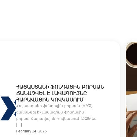
ՀԱՅԱՍՏԱՆԻ ՖՈՆԴԱՅԻՆ ԲՈՐՍԱՆ
ՃԱՆԱՉՎԵԼ Է ԼԱՎԱԳՈՒՅՆԸ
ՀԱՐԱՎԱՅԻՆ ԿՈՎԿԱՍՈՒՄ
Հայաստանի ֆոնդային բորսան (AMX)
ճանաչվել է «Լավագույն ֆոնդային
բորսա Հարավային Կովկասում 2025» եւ
[…]
February 24, 2025