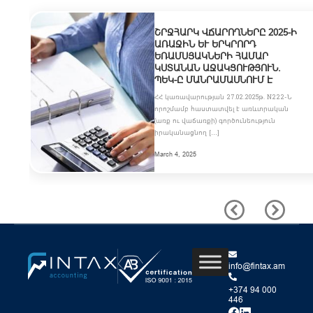
ՇՐՋՀԱՐԿ ՎՃԱՐՈՂՆԵՐԸ 2025-Ի
ԱՌԱՋԻՆ ԵՒ ԵՐԿՐՈՐԴ Ե
ՌԱՄՍՅԱԿՆԵՐԻ ՀԱՄԱՐ Կ
ՍՏԱՆԱՆ ԱՋԱԿՑՈՒԹՅՈՒՆ. Պ
ԵԿ-Ը ՄԱՆՐԱՄԱՍՆՈՒՄ Է
ՀՀ կառավարության 27.02.2025թ. N222-Ն
որոշմամբ հաստատվել է առևտրական
(առք ու վաճառքի) գործունեություն
իրականացնող […]
March 4, 2025
info@fintax.am
+374 94 000
446